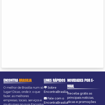
ENCONTRA
BRASILIA
LINKS RÁPIDOS
NOVIDADES POR E-
MAIL
O melhor de Brasília num só
Sobre
lugar! Dicas, onde ir, o que
EncontraBrasilia
Receba grátis as
fazer, as melhores
principais notícias,
Fale com o
empresas, locais, serviços e
dicas e promoções
EncontraBrasilia
muito mais no guia Encontra