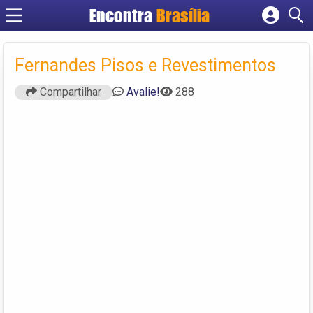
Encontra
Brasília
Cadastrar empresa
Fazer login
Fernandes Pisos e Revestimentos
Criar conta
Compartilhar
Avalie!
288