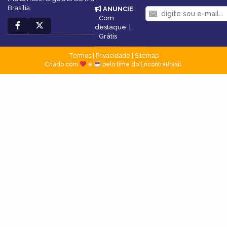
Brasília.
ANUNCIE
:
Com
destaque
|
Grátis
Termos
|
Privacidade
|
Sitemap
Criado com
e
pelo time do EncontraBrasil