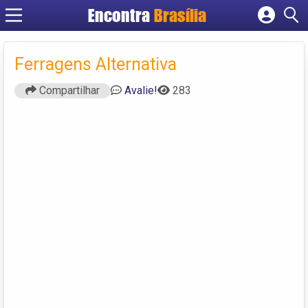
Encontra
Brasília
Cadastrar empresa
Fazer login
Ferragens Alternativa
Criar conta
Compartilhar
Avalie!
283