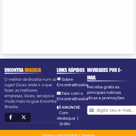
ENCONTRA
BRASILIA
LINKS RÁPIDOS
NOVIDADES POR E-
MAIL
O melhor de Brasília num só
Sobre
lugar! Dicas, onde ir, o que
EncontraBrasilia
Receba grátis as
fazer, as melhores
principais notícias,
Fale com o
empresas, locais, serviços e
dicas e promoções
EncontraBrasilia
muito mais no guia Encontra
Brasília.
ANUNCIE
:
Com
destaque
|
Grátis
Termos
|
Privacidade
|
Sitemap