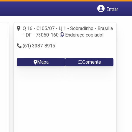
Entrar
Cadastrar empresa
Fazer login
Q 16 - Cl 05/07 - Lj 1 - Sobradinho - Brasília
Criar conta
- DF - 73050-160
Endereço copiado!
(61) 3387-8915
Mapa
Comente