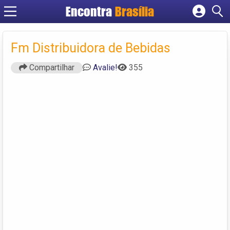
Encontra
Brasília
Cadastrar empresa
Fazer login
Fm Distribuidora de Bebidas
Criar conta
Compartilhar
Avalie!
355