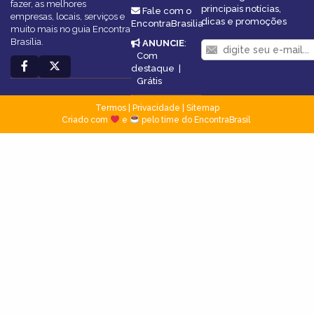
fazer, as melhores
principais notícias,
Fale com o
empresas, locais, serviços e
dicas e promoções
EncontraBrasilia
muito mais no guia Encontra
Brasília.
ANUNCIE
:
Com
destaque
|
Grátis
Termos
|
Privacidade
|
Sitemap
Criado com
e
pelo time do EncontraBrasil