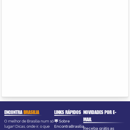
ENCONTRA
BRASILIA
LINKS RÁPIDOS
NOVIDADES POR E-
MAIL
O melhor de Brasília num só
Sobre
lugar! Dicas, onde ir, o que
EncontraBrasilia
Receba grátis as