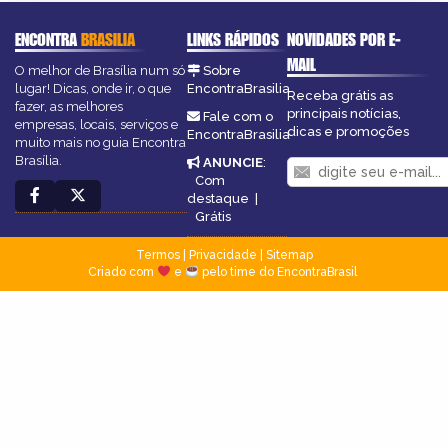
ENCONTRA
BRASILIA
LINKS RÁPIDOS
NOVIDADES POR E-
MAIL
O melhor de Brasília num só
Sobre
lugar! Dicas, onde ir, o que
EncontraBrasilia
Receba grátis as
fazer, as melhores
principais notícias,
Fale com o
empresas, locais, serviços e
dicas e promoções
EncontraBrasilia
muito mais no guia Encontra
Brasília.
ANUNCIE
:
Com
destaque
|
Grátis
Termos
|
Privacidade
|
Sitemap
Criado com
e
pelo time do EncontraBrasil