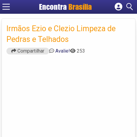
Encontra
Brasília
Cadastrar empresa
Fazer login
Irmãos Ezio e Clezio Limpeza de
Criar conta
Pedras e Telhados
Compartilhar
Avalie!
253