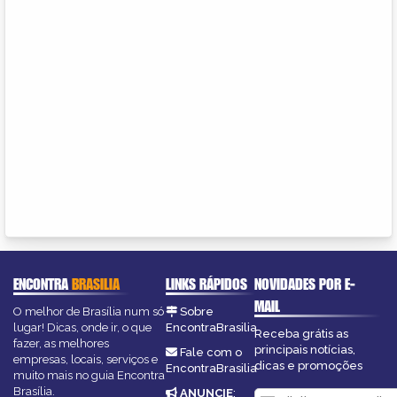
ENCONTRA
BRASILIA
LINKS RÁPIDOS
NOVIDADES POR E-
MAIL
O melhor de Brasília num só
Sobre
lugar! Dicas, onde ir, o que
EncontraBrasilia
Receba grátis as
fazer, as melhores
principais notícias,
Fale com o
empresas, locais, serviços e
dicas e promoções
EncontraBrasilia
muito mais no guia Encontra
Brasília.
ANUNCIE
: