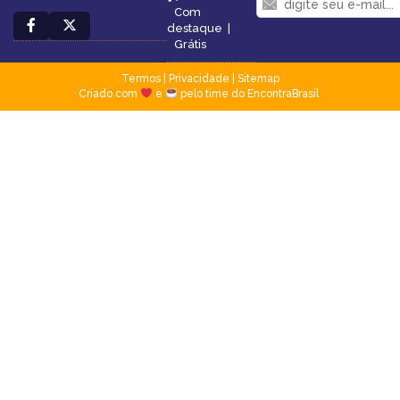
Com
destaque
|
Grátis
Termos
|
Privacidade
|
Sitemap
Criado com
e
pelo time do EncontraBrasil