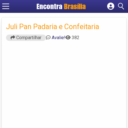
Encontra
Brasília
Cadastrar empresa
Fazer login
Juli Pan Padaria e Confeitaria
Criar conta
Compartilhar
Avalie!
382