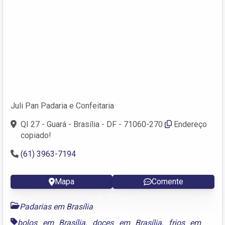
Juli Pan Padaria e Confeitaria
QI 27 - Guará - Brasília - DF - 71060-270
Endereço
copiado!
(61) 3963-7194
Mapa
Comente
Padarias em Brasília
bolos em Brasília
,
doces em Brasília
,
frios em