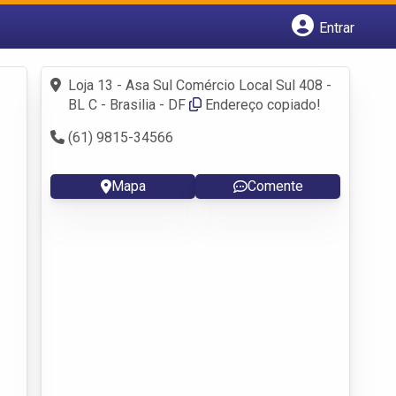
Entrar
Cadastrar empresa
Fazer login
Loja 13 - Asa Sul Comércio Local Sul 408 -
Criar conta
BL C - Brasilia - DF
Endereço copiado!
(61) 9815-34566
Mapa
Comente