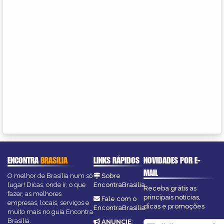
ENCONTRA
BRASILIA
LINKS RÁPIDOS
NOVIDADES POR E-
MAIL
O melhor de Brasília num só
Sobre
lugar! Dicas, onde ir, o que
EncontraBrasilia
Receba grátis as
fazer, as melhores
principais notícias,
Fale com o
empresas, locais, serviços e
dicas e promoções
EncontraBrasilia
muito mais no guia Encontra
Brasília.
ANUNCIE
: