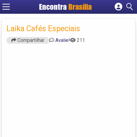
Encontra
Brasília
Cadastrar empresa
Fazer login
Laika Cafés Especiais
Criar conta
Compartilhar
Avalie!
211