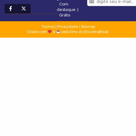
Com
destaque
|
Grátis
Termos
|
Privacidade
|
Sitemap
Criado com
e
pelo time do EncontraBrasil