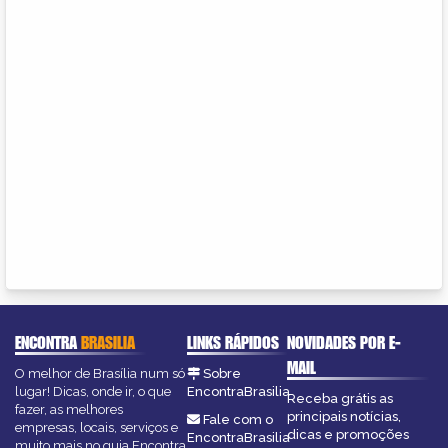
ENCONTRA
BRASILIA
LINKS RÁPIDOS
NOVIDADES POR E-
MAIL
O melhor de Brasília num só
Sobre
lugar! Dicas, onde ir, o que
EncontraBrasilia
Receba grátis as
fazer, as melhores
principais notícias,
Fale com o
empresas, locais, serviços e
dicas e promoções
EncontraBrasilia
muito mais no guia Encontra