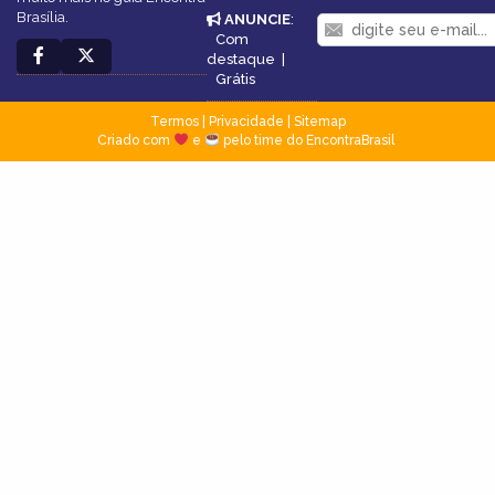
Brasília.
ANUNCIE
:
Com
destaque
|
Grátis
Termos
|
Privacidade
|
Sitemap
Criado com
e
pelo time do EncontraBrasil