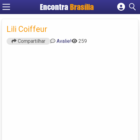
Encontra
Brasília
Cadastrar empresa
Fazer login
Lili Coiffeur
Criar conta
Compartilhar
Avalie!
259