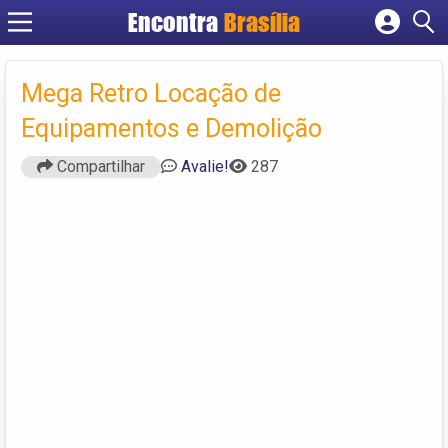
Encontra
Brasília
Cadastrar empresa
Fazer login
Mega Retro Locação de
Criar conta
Equipamentos e Demolição
Compartilhar
Avalie!
287