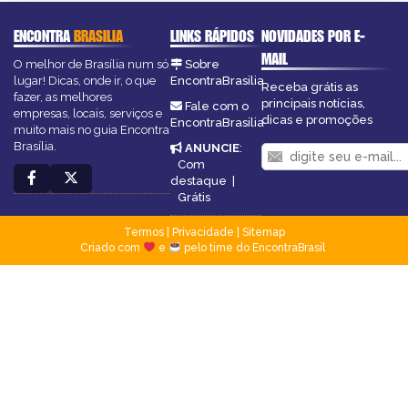
ENCONTRA
BRASILIA
LINKS RÁPIDOS
NOVIDADES POR E-
MAIL
O melhor de Brasília num só
Sobre
lugar! Dicas, onde ir, o que
EncontraBrasilia
Receba grátis as
fazer, as melhores
principais notícias,
Fale com o
empresas, locais, serviços e
dicas e promoções
EncontraBrasilia
muito mais no guia Encontra
Brasília.
ANUNCIE
:
Com
destaque
|
Grátis
Termos
|
Privacidade
|
Sitemap
Criado com
e
pelo time do EncontraBrasil