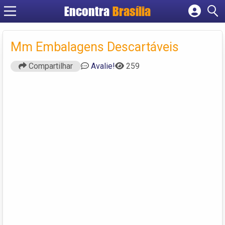
Encontra
Brasília
Cadastrar empresa
Fazer login
Mm Embalagens Descartáveis
Criar conta
Compartilhar
Avalie!
259