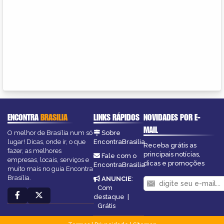
ENCONTRA
BRASILIA
LINKS RÁPIDOS
NOVIDADES POR E-
MAIL
O melhor de Brasília num só
Sobre
lugar! Dicas, onde ir, o que
EncontraBrasilia
Receba grátis as
fazer, as melhores
principais notícias,
Fale com o
empresas, locais, serviços e
dicas e promoções
EncontraBrasilia
muito mais no guia Encontra
Brasília.
ANUNCIE
:
Com
destaque
|
Grátis