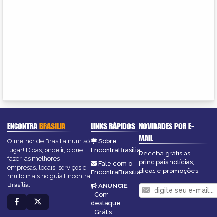
ENCONTRA
BRASILIA
LINKS RÁPIDOS
NOVIDADES POR E-
MAIL
O melhor de Brasília num só
Sobre
lugar! Dicas, onde ir, o que
EncontraBrasilia
Receba grátis as
fazer, as melhores
principais notícias,
Fale com o
empresas, locais, serviços e
dicas e promoções
EncontraBrasilia
muito mais no guia Encontra
Brasília.
ANUNCIE
:
Com
destaque
|
Grátis