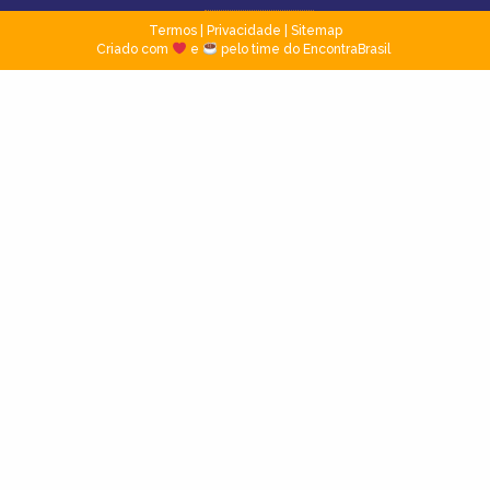
Termos
|
Privacidade
|
Sitemap
Criado com
e
pelo time do EncontraBrasil