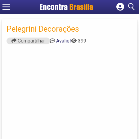
Encontra
Brasília
Cadastrar empresa
Fazer login
Pelegrini Decorações
Criar conta
Compartilhar
Avalie!
399