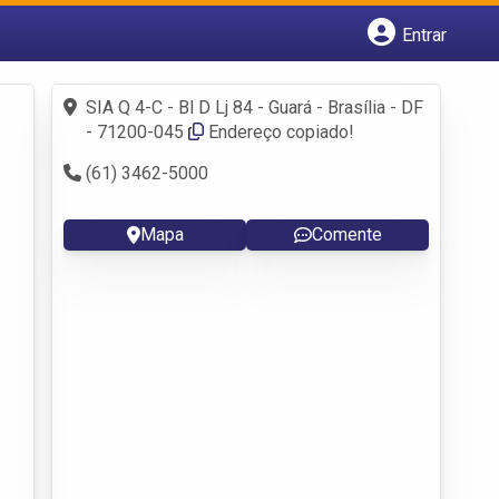
Entrar
Cadastrar empresa
Fazer login
SIA Q 4-C - Bl D Lj 84 - Guará - Brasília - DF
Criar conta
- 71200-045
Endereço copiado!
(61) 3462-5000
Mapa
Comente