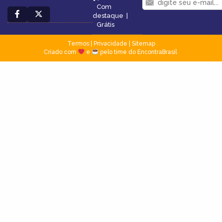
Com
destaque
|
Grátis
Termos
|
Privacidade
|
Sitemap
Criado com
e
pelo time do EncontraBrasil