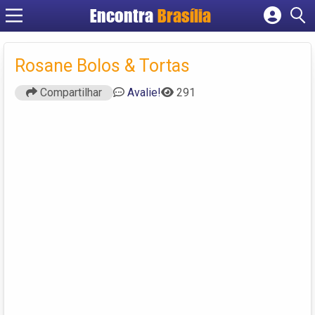
Encontra
Brasília
Cadastrar empresa
Fazer login
Rosane Bolos & Tortas
Criar conta
Compartilhar
Avalie!
291