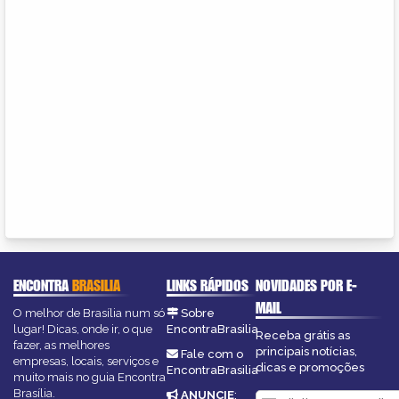
ENCONTRA
BRASILIA
LINKS RÁPIDOS
NOVIDADES POR E-
MAIL
O melhor de Brasília num só
Sobre
lugar! Dicas, onde ir, o que
EncontraBrasilia
Receba grátis as
fazer, as melhores
principais notícias,
Fale com o
empresas, locais, serviços e
dicas e promoções
EncontraBrasilia
muito mais no guia Encontra
Brasília.
ANUNCIE
: