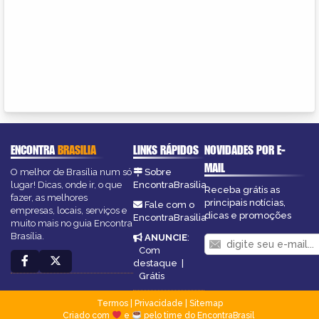
ENCONTRA
BRASILIA
LINKS RÁPIDOS
NOVIDADES POR E-
MAIL
O melhor de Brasília num só
Sobre
lugar! Dicas, onde ir, o que
EncontraBrasilia
Receba grátis as
fazer, as melhores
principais notícias,
Fale com o
empresas, locais, serviços e
dicas e promoções
EncontraBrasilia
muito mais no guia Encontra
Brasília.
ANUNCIE
:
Com
destaque
|
Grátis
Termos
|
Privacidade
|
Sitemap
Criado com
e
pelo time do EncontraBrasil