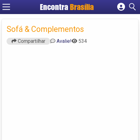
Encontra
Brasília
Cadastrar empresa
Fazer login
Sofá & Complementos
Criar conta
Compartilhar
Avalie!
534