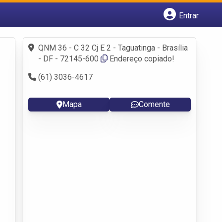
Entrar
Cadastrar empresa
Fazer login
QNM 36 - C 32 Cj E 2 - Taguatinga - Brasília
Criar conta
- DF - 72145-600
Endereço copiado!
(61) 3036-4617
Mapa
Comente