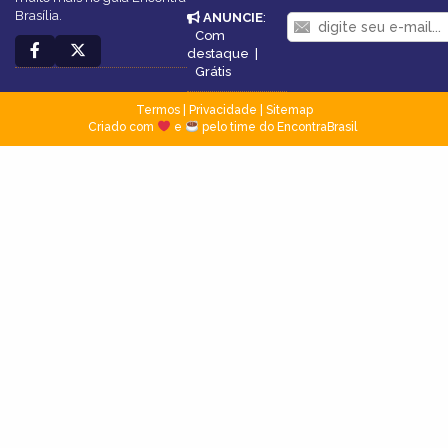
Brasília.
ANUNCIE
:
Com
destaque
|
Grátis
Termos
|
Privacidade
|
Sitemap
Criado com
e
pelo time do EncontraBrasil