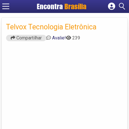
Encontra
Brasília
Cadastrar empresa
Fazer login
Telvox Tecnologia Eletrônica
Criar conta
Compartilhar
Avalie!
239