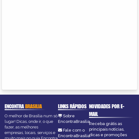
ENCONTRA
BRASILIA
LINKS RÁPIDOS
NOVIDADES POR E-
MAIL
O melhor de Brasília num só
Sobre
lugar! Dicas, onde ir, o que
EncontraBrasilia
Receba grátis as
fazer, as melhores
principais notícias,
Fale com o
empresas, locais, serviços e
dicas e promoções
EncontraBrasilia
muito mais no guia Encontra