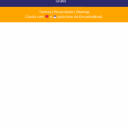
Grátis
Termos
|
Privacidade
|
Sitemap
Criado com
e
pelo time do EncontraBrasil