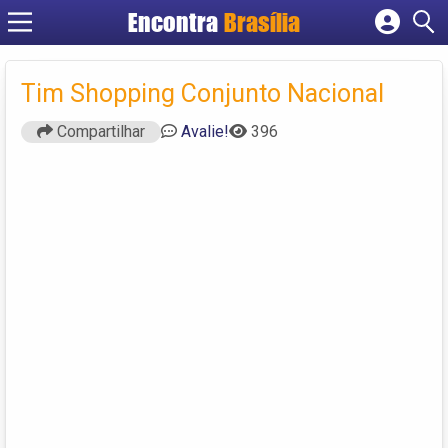
Encontra
Brasília
Cadastrar empresa
Fazer login
Tim Shopping Conjunto Nacional
Criar conta
Compartilhar
Avalie!
396