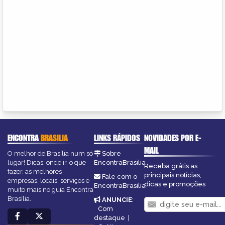
ENCONTRA
BRASILIA
LINKS RÁPIDOS
NOVIDADES POR E-
MAIL
O melhor de Brasília num só
Sobre
lugar! Dicas, onde ir, o que
EncontraBrasilia
Receba grátis as
fazer, as melhores
principais notícias,
Fale com o
empresas, locais, serviços e
dicas e promoções
EncontraBrasilia
muito mais no guia Encontra
Brasília.
ANUNCIE
:
Com
destaque
|