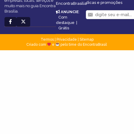
empresas, locais, serviços e
dicas e promoções
EncontraBrasilia
muito mais no guia Encontra
Brasília.
ANUNCIE
:
Com
destaque
|
Grátis
Termos
|
Privacidade
|
Sitemap
Criado com
e
pelo time do EncontraBrasil