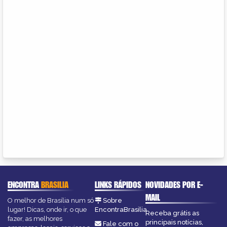
ENCONTRA
BRASILIA
LINKS RÁPIDOS
NOVIDADES POR E-
MAIL
O melhor de Brasília num só
Sobre
lugar! Dicas, onde ir, o que
EncontraBrasilia
Receba grátis as
fazer, as melhores
principais notícias,
Fale com o