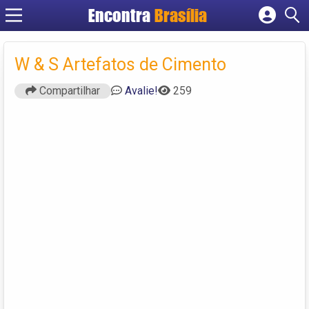
Encontra
Brasília
Cadastrar empresa
Fazer login
W & S Artefatos de Cimento
Criar conta
Compartilhar
Avalie!
259