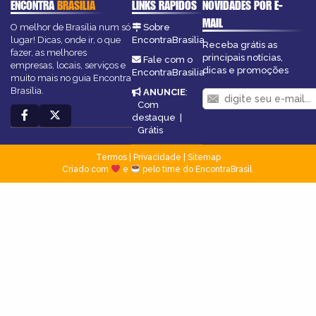
ENCONTRA
BRASILIA
LINKS RÁPIDOS
NOVIDADES POR E-
MAIL
O melhor de Brasília num só
Sobre
lugar! Dicas, onde ir, o que
EncontraBrasilia
Receba grátis as
fazer, as melhores
principais notícias,
Fale com o
empresas, locais, serviços e
dicas e promoções
EncontraBrasilia
muito mais no guia Encontra
Brasília.
ANUNCIE
:
Com
destaque
|
Grátis
Termos
|
Privacidade
|
Sitemap
Criado com
e
pelo time do EncontraBrasil