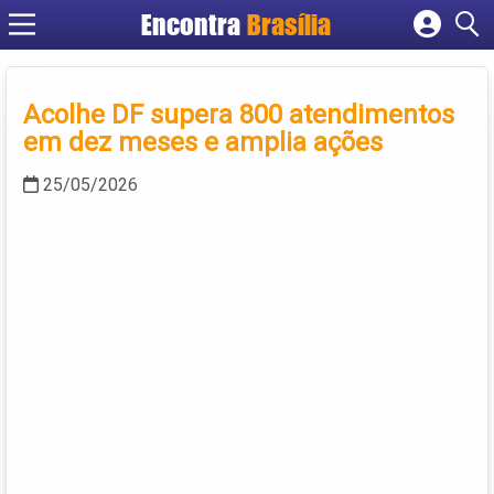
Encontra
Brasília
Cadastrar empresa
Fazer login
Acolhe DF supera 800 atendimentos
Criar conta
em dez meses e amplia ações
25/05/2026