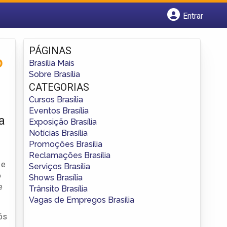
Entrar
Cadastrar empresa
Fazer login
PÁGINAS
Criar conta
o
Brasília Mais
Sobre Brasília
CATEGORIAS
Cursos Brasília
Eventos Brasília
a
Exposição Brasília
Notícias Brasília
Promoções Brasília
Reclamações Brasília
 e
Serviços Brasília
o
Shows Brasília
e
Trânsito Brasília
Vagas de Empregos Brasília
ós