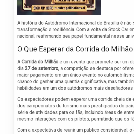
A história do Autódromo Internacional de Brasília é n
transformação e resiliência. Com a volta da Stock Car em
nacional, reafirmando seu papel fundamental nesse univ
O Que Esperar da Corrida do Milhão
A
Corrida do Milhão
é um evento que promete ser um do
dia
27 de setembro
, a competição se destaca por ofer
maior pagamento em um único evento no automobilismo b
chance de ganhar uma quantia significativa, mas també
habilidades em um dos autódromos mais desafiadores d
Os espectadores podem esperar uma corrida cheia de e
dos campeonatos de turismo mais prestigiados do país.
série de atividades para os fãs, incluindo áreas de entr
mesmo interações com os pilotos, permitindo que os f
Com a expectativa de reunir um público considerável, o