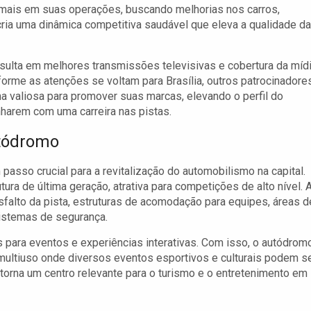
a mais em suas operações, buscando melhorias nos carros,
 cria uma dinâmica competitiva saudável que eleva a qualidade d
sulta em melhores transmissões televisivas e cobertura da mídi
forme as atenções se voltam para Brasília, outros patrocinadore
 valiosa para promover suas marcas, elevando o perfil do
nharem com uma carreira nas pistas.
utódromo
 passo crucial para a revitalização do automobilismo na capital.
ra de última geração, atrativa para competições de alto nível. 
sfalto da pista, estruturas de acomodação para equipes, áreas d
sistemas de segurança.
s para eventos e experiências interativas. Com isso, o autódrom
multiuso onde diversos eventos esportivos e culturais podem s
 torna um centro relevante para o turismo e o entretenimento em