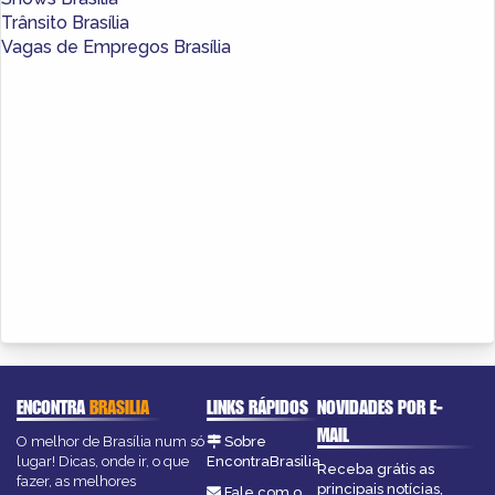
Trânsito Brasília
Vagas de Empregos Brasília
ENCONTRA
BRASILIA
LINKS RÁPIDOS
NOVIDADES POR E-
MAIL
O melhor de Brasília num só
Sobre
lugar! Dicas, onde ir, o que
EncontraBrasilia
Receba grátis as
fazer, as melhores
principais notícias,
Fale com o