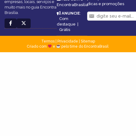
empresas, locais, serviços e
dicas e promoções
EncontraBrasilia
muito mais no guia Encontra
Brasília.
ANUNCIE
:
Com
destaque
|
Grátis
Termos
|
Privacidade
|
Sitemap
Criado com
e
pelo time do EncontraBrasil