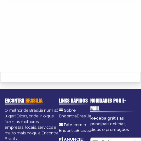
ENCONTRA
BRASILIA
LINKS RÁPIDOS
NOVIDADES POR E-
MAIL
O melhor de Brasília num só
Sobre
lugar! Dicas, onde ir, o que
EncontraBrasilia
Receba grátis as
fazer, as melhores
principais notícias,
Fale com o
empresas, locais, serviços e
dicas e promoções
EncontraBrasilia
muito mais no guia Encontra
Brasília.
ANUNCIE
: