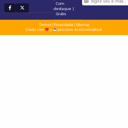
Com
destaque
|
Grátis
Termos
|
Privacidade
|
Sitemap
Criado com
e
pelo time do EncontraBrasil