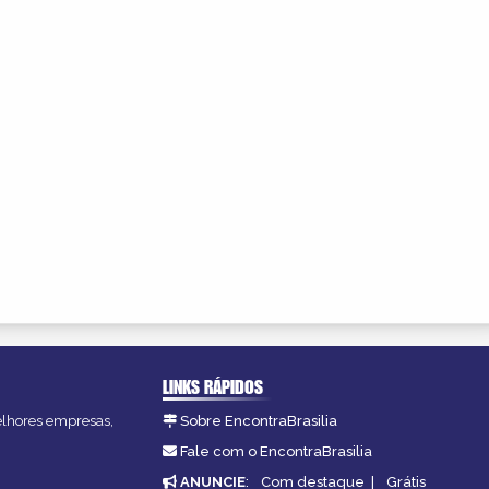
LINKS RÁPIDOS
melhores empresas,
Sobre EncontraBrasilia
Fale com o EncontraBrasilia
ANUNCIE
:
Com destaque
|
Grátis