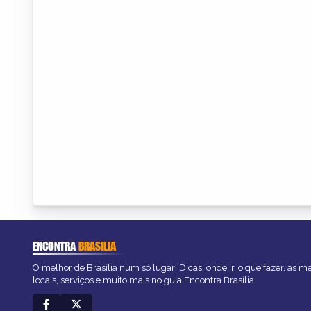
ENCONTRA
BRASILIA
O melhor de Brasília num só lugar! Dicas, onde ir, o que fazer, as 
locais, serviços e muito mais no guia Encontra Brasília.