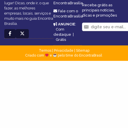
lugar! Dicas, onde ir, o que
EncontraBrasilia
Receba grátis as
fazer, as melhores
principais notícias,
Fale com o
empresas, locais, serviços e
dicas e promoções
EncontraBrasilia
muito mais no guia Encontra
Brasília.
ANUNCIE
:
Com
destaque
|
Grátis
Termos
|
Privacidade
|
Sitemap
Criado com
e
pelo time do EncontraBrasil