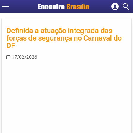
Encontra
Brasília
Cadastrar empresa
Fazer login
Definida a atuação integrada das
Criar conta
forças de segurança no Carnaval do
DF
17/02/2026