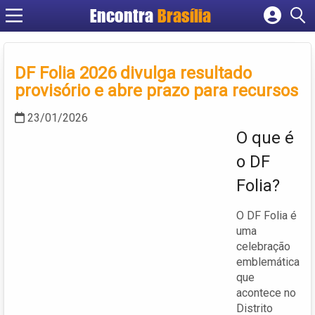
Encontra
Brasília
Cadastrar empresa
Fazer login
DF Folia 2026 divulga resultado
Criar conta
provisório e abre prazo para recursos
23/01/2026
O que é
o DF
Folia?
O DF Folia é
uma
celebração
emblemática
que
acontece no
Distrito