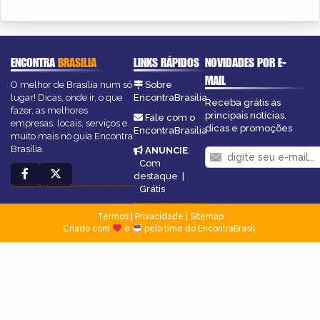
ENCONTRA
BRASILIA
LINKS RÁPIDOS
NOVIDADES POR E-
MAIL
O melhor de Brasília num só
Sobre
lugar! Dicas, onde ir, o que
EncontraBrasilia
Receba grátis as
fazer, as melhores
principais notícias,
Fale com o
empresas, locais, serviços e
dicas e promoções
EncontraBrasilia
muito mais no guia Encontra
Brasília.
ANUNCIE
:
Com
destaque
|
Grátis
Termos
|
Privacidade
|
Sitemap
Criado com
e
pelo time do EncontraBrasil