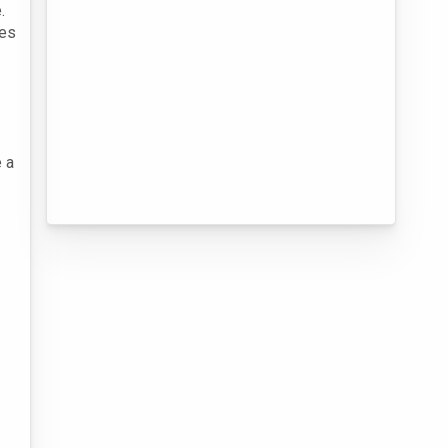
.
ões
 a