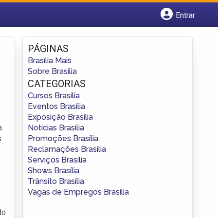
Entrar
Cadastrar empresa
Fazer login
PÁGINAS
Criar conta
Brasília Mais
Sobre Brasília
CATEGORIAS
Cursos Brasília
Eventos Brasília
Exposição Brasília
Notícias Brasília
a
Promoções Brasília
s
Reclamações Brasília
Serviços Brasília
Shows Brasília
Trânsito Brasília
Vagas de Empregos Brasília
do