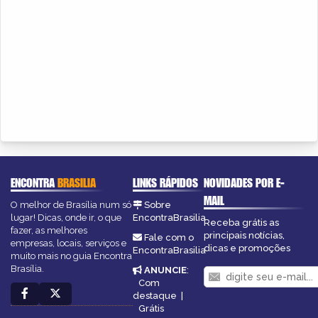
ENCONTRA
BRASILIA
LINKS RÁPIDOS
NOVIDADES POR E-
MAIL
O melhor de Brasília num só
Sobre
lugar! Dicas, onde ir, o que
EncontraBrasilia
Receba grátis as
fazer, as melhores
principais notícias,
Fale com o
empresas, locais, serviços e
dicas e promoções
EncontraBrasilia
muito mais no guia Encontra
Brasília.
ANUNCIE
:
Com
destaque
|
Grátis