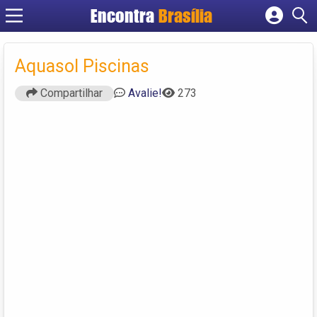
Encontra
Brasília
Cadastrar empresa
Fazer login
Aquasol Piscinas
Criar conta
Compartilhar
Avalie!
273