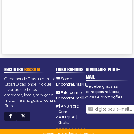
ENCONTRA
BRASILIA
LINKS RÁPIDOS
NOVIDADES POR E-
MAIL
O melhor de Brasília num só
Sobre
lugar! Dicas, onde ir, o que
EncontraBrasilia
Receba grátis as
fazer, as melhores
principais notícias,
Fale com o
empresas, locais, serviços e
dicas e promoções
EncontraBrasilia
muito mais no guia Encontra
Brasília.
ANUNCIE
:
Com
destaque
|
Grátis