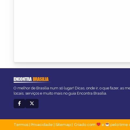
ENCONTRA
BRASILIA
O melhor de Brasília num só lugar! Dicas, onde ir, o que fazer, as 
locais, serviços e muito mais no guia Encontra Brasília.
Termos
|
Privacidade
|
Sitemap
Criado com
e
pelo time 