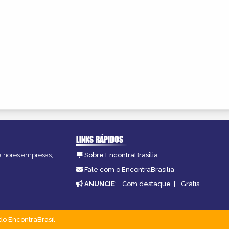
LINKS RÁPIDOS
melhores empresas,
Sobre EncontraBrasilia
Fale com o EncontraBrasilia
ANUNCIE
:
Com destaque
|
Grátis
do EncontraBrasil