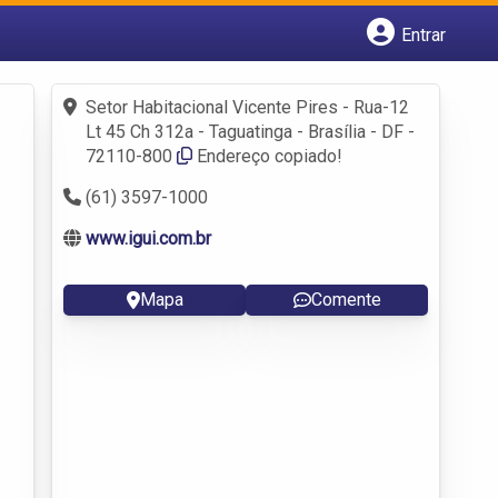
Entrar
Cadastrar empresa
Fazer login
Setor Habitacional Vicente Pires - Rua-12
Criar conta
Lt 45 Ch 312a - Taguatinga - Brasília - DF -
72110-800
Endereço copiado!
(61) 3597-1000
www.igui.com.br
Mapa
Comente