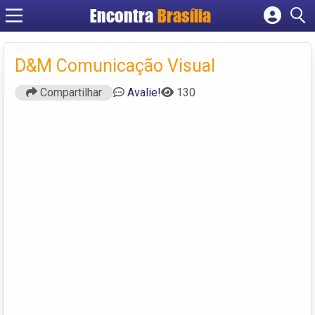
Encontra
Brasília
Cadastrar empresa
Fazer login
D&M Comunicação Visual
Criar conta
Compartilhar
Avalie!
130