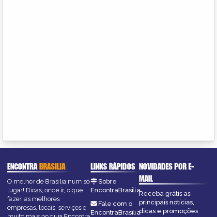
ENCONTRA
BRASILIA
LINKS RÁPIDOS
NOVIDADES POR E-
MAIL
O melhor de Brasília num só
Sobre
lugar! Dicas, onde ir, o que
EncontraBrasilia
Receba grátis as
fazer, as melhores
principais notícias,
Fale com o
empresas, locais, serviços e
dicas e promoções
EncontraBrasilia
muito mais no guia Encontra