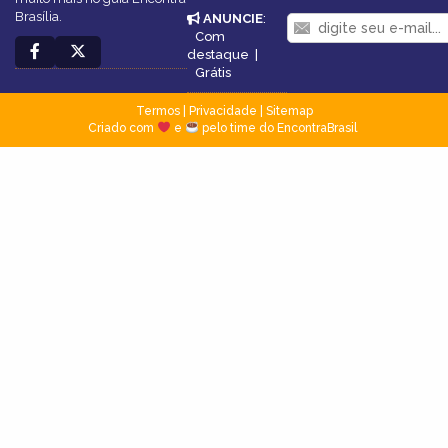
Brasília.
ANUNCIE
:
Com
destaque
|
Grátis
Termos
|
Privacidade
|
Sitemap
Criado com
e
pelo time do EncontraBrasil