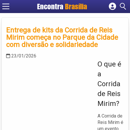
Encontra
Brasília
Cadastrar empresa
Fazer login
Entrega de kits da Corrida de Reis
Criar conta
Mirim começa no Parque da Cidade
com diversão e solidariedade
23/01/2026
O que é
a
Corrida
de Reis
Mirim?
A Corrida de
Reis Mirim é
um evento