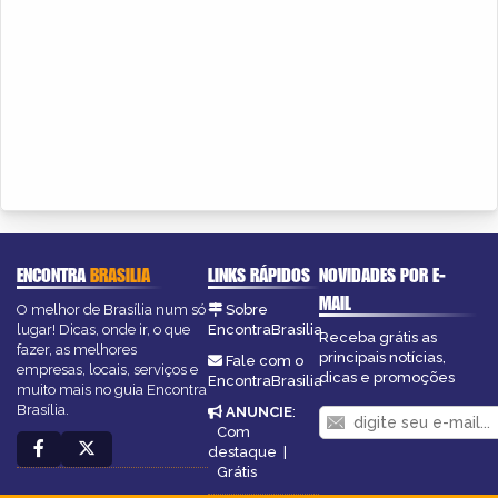
ENCONTRA
BRASILIA
LINKS RÁPIDOS
NOVIDADES POR E-
MAIL
O melhor de Brasília num só
Sobre
lugar! Dicas, onde ir, o que
EncontraBrasilia
Receba grátis as
fazer, as melhores
principais notícias,
Fale com o
empresas, locais, serviços e
dicas e promoções
EncontraBrasilia
muito mais no guia Encontra
Brasília.
ANUNCIE
:
Com
destaque
|
Grátis