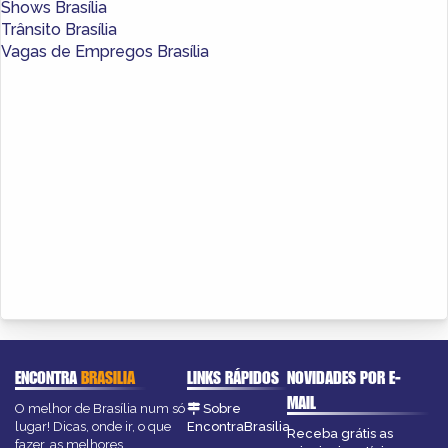
Shows Brasília
Trânsito Brasília
Vagas de Empregos Brasília
ENCONTRA
BRASILIA
LINKS RÁPIDOS
NOVIDADES POR E-
MAIL
O melhor de Brasília num só
Sobre
lugar! Dicas, onde ir, o que
EncontraBrasilia
Receba grátis as
fazer, as melhores