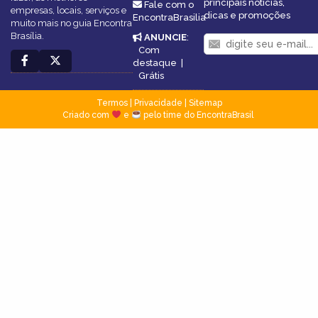
principais notícias,
Fale com o
empresas, locais, serviços e
dicas e promoções
EncontraBrasilia
muito mais no guia Encontra
Brasília.
ANUNCIE
:
Com
destaque
|
Grátis
Termos
|
Privacidade
|
Sitemap
Criado com
e
pelo time do EncontraBrasil