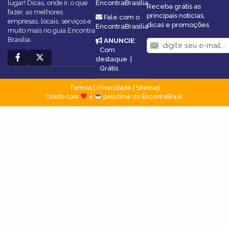
lugar! Dicas, onde ir, o que
EncontraBrasilia
Receba grátis as
fazer, as melhores
principais notícias,
Fale com o
empresas, locais, serviços e
dicas e promoções
EncontraBrasilia
muito mais no guia Encontra
Brasília.
ANUNCIE
:
Com
destaque
|
Grátis
Termos
|
Privacidade
|
Sitemap
Criado com
e
pelo time do EncontraBrasil