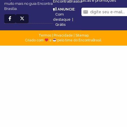
dicas e promoções
EncontraBrasilia
muito mais no guia Encontra
Brasília.
ANUNCIE
:
Com
destaque
|
Grátis
Termos
|
Privacidade
|
Sitemap
Criado com
e
pelo time do EncontraBrasil