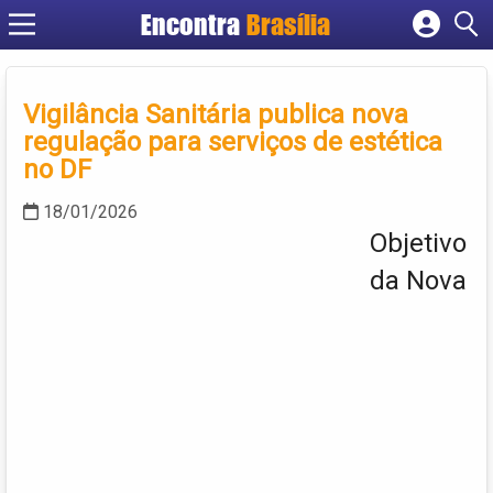
Encontra
Brasília
Cadastrar empresa
Fazer login
Vigilância Sanitária publica nova
Criar conta
regulação para serviços de estética
no DF
18/01/2026
Objetivo
da Nova