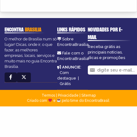
ENCONTRA
BRASILIA
LINKS RÁPIDOS
NOVIDADES POR E-
MAIL
O melhor de Brasília num só
Sobre
lugar! Dicas, onde ir, o que
EncontraBrasilia
Receba grátis as
fazer, as melhores
principais notícias,
Fale com o
empresas, locais, serviços e
dicas e promoções
EncontraBrasilia
muito mais no guia Encontra
Brasília.
ANUNCIE
:
Com
destaque
|
Grátis
Termos
|
Privacidade
|
Sitemap
Criado com
e
pelo time do EncontraBrasil