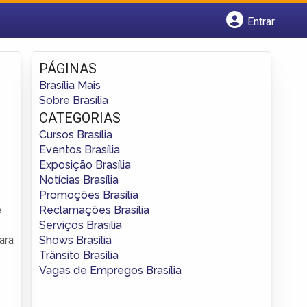
Entrar
Cadastrar empresa
Fazer login
PÁGINAS
Criar conta
Brasília Mais
Sobre Brasília
CATEGORIAS
Cursos Brasília
Eventos Brasília
Exposição Brasília
Notícias Brasília
Promoções Brasília
Reclamações Brasília
e
Serviços Brasília
Shows Brasília
ara
Trânsito Brasília
Vagas de Empregos Brasília