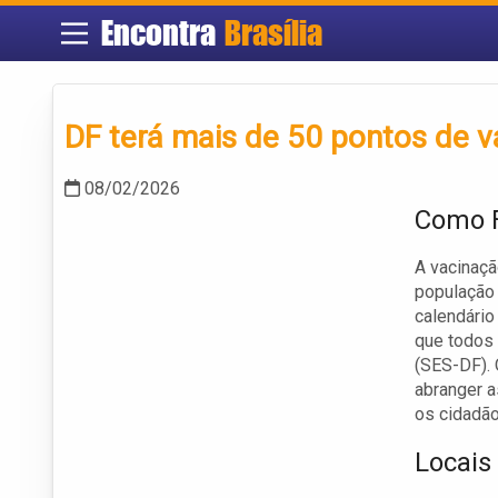
Encontra
Brasília
DF terá mais de 50 pontos de v
08/02/2026
Como F
A vacinaçã
população
calendário
que todos 
(SES-DF).
abranger a
os cidadão
Locais