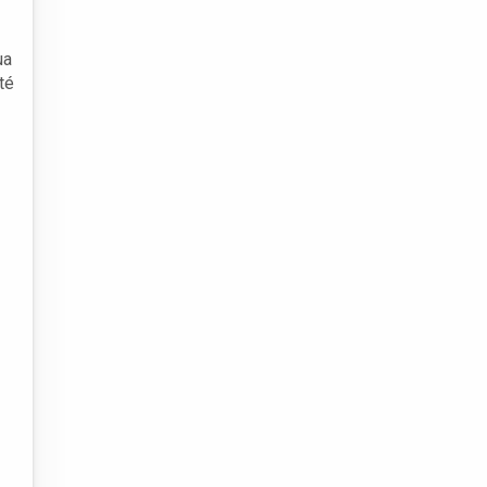
ua
té