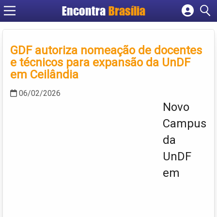
Encontra
Brasília
Cadastrar empresa
Fazer login
GDF autoriza nomeação de docentes
Criar conta
e técnicos para expansão da UnDF
em Ceilândia
06/02/2026
Novo
Campus
da
UnDF
em