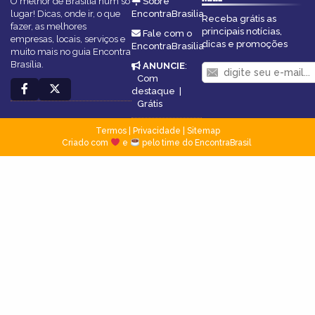
O melhor de Brasília num só
Sobre
lugar! Dicas, onde ir, o que
EncontraBrasilia
Receba grátis as
fazer, as melhores
principais notícias,
Fale com o
empresas, locais, serviços e
dicas e promoções
EncontraBrasilia
muito mais no guia Encontra
Brasília.
ANUNCIE
:
Com
destaque
|
Grátis
Termos
|
Privacidade
|
Sitemap
Criado com
e
pelo time do EncontraBrasil