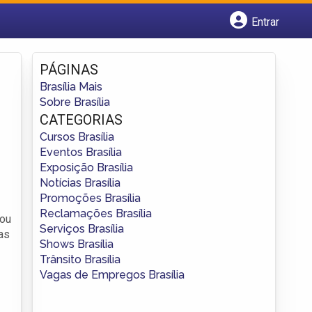
Entrar
Cadastrar empresa
Fazer login
PÁGINAS
Criar conta
Brasília Mais
Sobre Brasília
CATEGORIAS
Cursos Brasília
Eventos Brasília
Exposição Brasília
Notícias Brasília
Promoções Brasília
Reclamações Brasília
 ou
Serviços Brasília
as
Shows Brasília
Trânsito Brasília
Vagas de Empregos Brasília