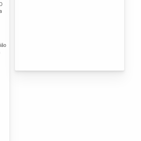
 O
a
ião
m